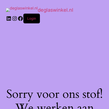
deglaswinkel.nl
Login
Sorry voor ons stof!
We werken aan