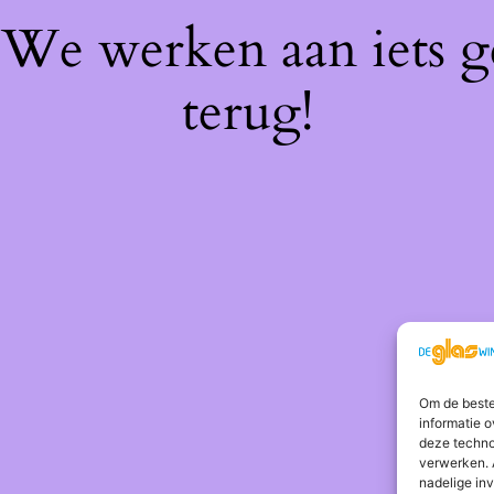
! We werken aan iets 
terug!
Om de beste
informatie o
deze techno
verwerken. 
nadelige in